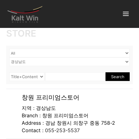
콘
텐
츠
로
STORE
건
너
뛰
기
Search
창원 프리미엄스토어
지역 : 경상남도
Branch :
창원 프리미엄스토어
Address :
경남 창원시 의창구 중동 758-2
Contact :
055-253-5537