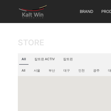
콘
텐
BRAND
PRO
츠
로
건
너
STORE
뛰
기
All
칼트윈 ACTIV
칼트윈
All
서울
부산
대구
인천
광주