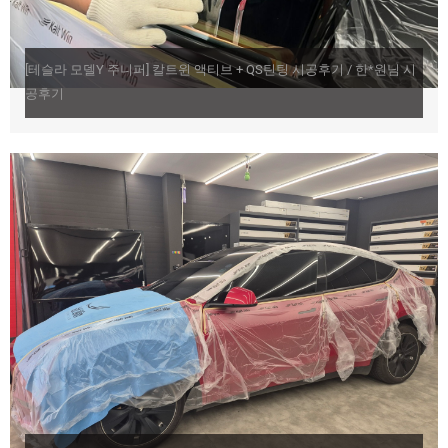
[테슬라 모델Y 주니퍼] 칼트윈 액티브 + QS틴팅 시공후기 / 한*원님 시
공후기