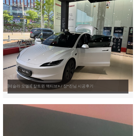
[테슬라 모델3] 칼트윈 액티브+ / 장*진님 시공후기​