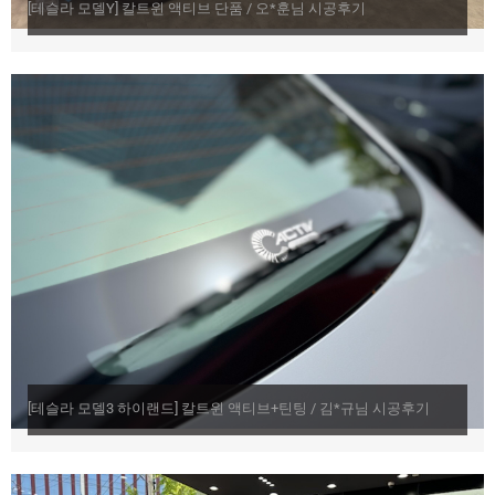
[테슬라 모델Y] 칼트윈 액티브 단품 / 오*훈님 시공후기
[테슬라 모델3 하이랜드] 칼트윈 액티브+틴팅 / 김*규님 시공후기