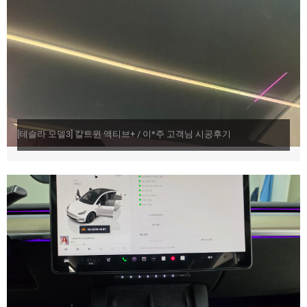
[테슬라 모델3] 칼트윈 액티브+ / 이*주 고객님 시공후기