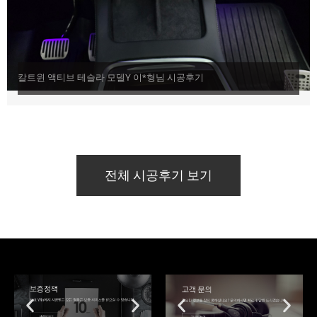
칼트윈 액티브 테슬라 모델Y 이*형님 시공후기
전체 시공후기 보기