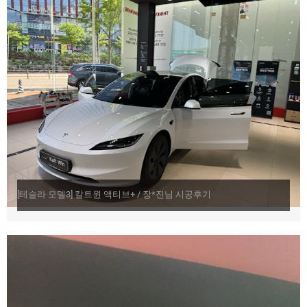
[테슬라 모델3] 칼트윈 액티브+ / 장*진님 시공후기​