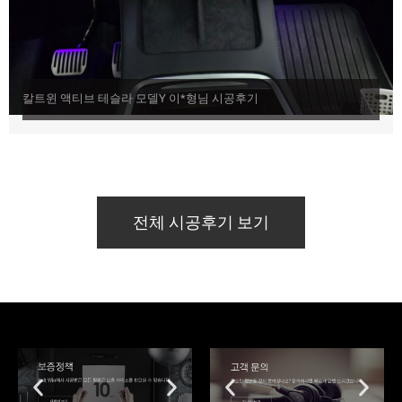
칼트윈 액티브 테슬라 모델Y 이*형님 시공후기
전체 시공후기 보기