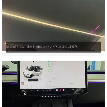
[테슬라 모델3] 칼트윈 액티브+ / 이*주 고객님 시공후기