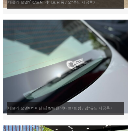
[테슬라 모델Y] 칼트윈 액티브 단품 / 오*훈님 시공후기
[테슬라 모델3 하이랜드] 칼트윈 액티브+틴팅 / 김*규님 시공후기