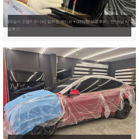
[테슬라 모델Y 주니퍼] 칼트윈 액티브 + QS틴팅 시공후기 / 한*원님 시
공후기