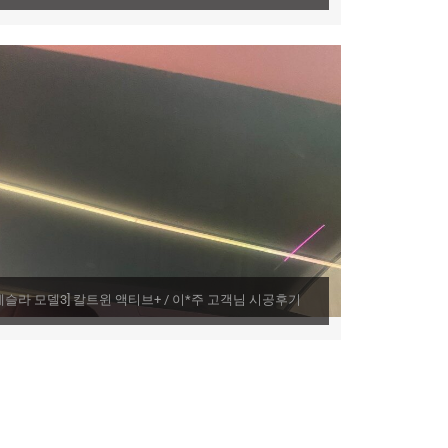
테슬라 모델3] 칼트윈 액티브+ / 이*주 고객님 시공후기