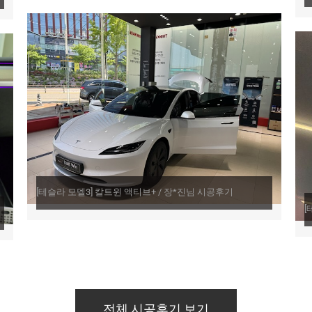
[테슬라 모델3] 칼트윈 액티브+ / 장*진님 시공후기​
[
전체 시공후기 보기