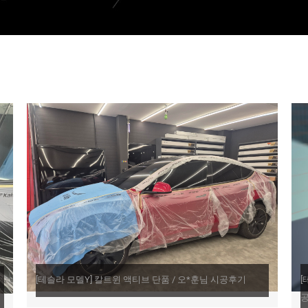
[테슬라 모델Y] 칼트윈 액티브 단품 / 오*훈님 시공후기
[