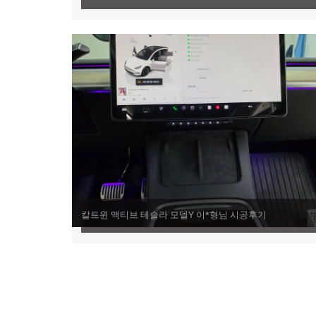
칼트윈 액티브 테슬라 모델Y 이*형님 시공후기