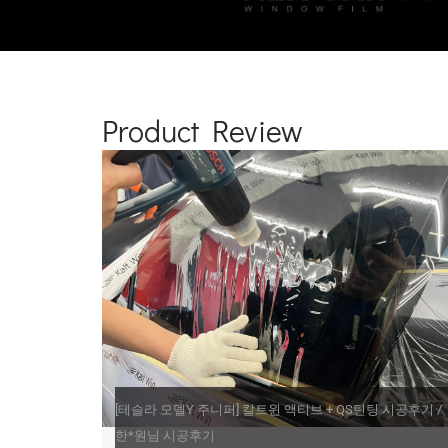
Product Review
[테슬라 모델Y 주니퍼] 칼트윈 액티브 + QS틴팅 시공후기 /
한*원님 시공후기