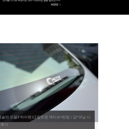
테슬라 모델3 하이랜드] 칼트윈 액티브+틴팅 / 김*규님 시
공후기