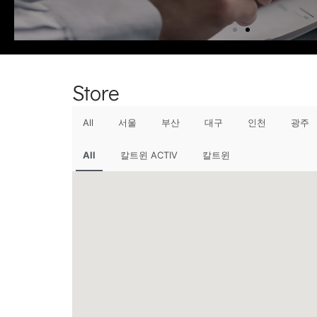
Store
All
서울
부산
대구
인천
광주
All
칼트윈 ACTIV
칼트윈