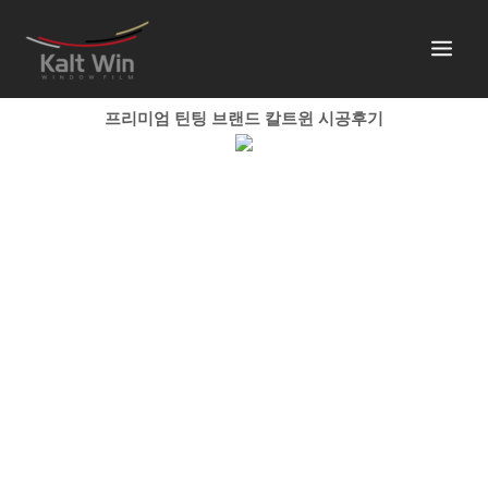
콘
텐
츠
로
건
프리미엄 틴팅 브랜드 칼트윈 시공후기
너
뛰
기